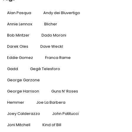
Alan Pasqua
Andy dei Bluvertigo
Annie Lennox
Blicher
Bob Mintzer
Dado Moroni
Darek Oles
Dave Weckl
Eddie Gomez
Franca Rame
Gadd
Gegè Telesforo
George Garzone
George Harrison
Guns N’ Roses
Hemmer
Joe La Barbera
Joey Calderazzo
John Patitucci
Joni Mitchell
Kind of Bill