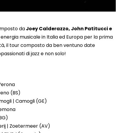
composto da
Joey Calderazzo, John Patitucci e
 energia musicale in Italia ed Europa per la prima
vità, il tour composto da ben ventuno date
passionati di jazz e non solo!
 Verona
Breno (BS)
mogli | Camogli (GE)
Cremona
(BG)
rij | Zoetermeer (AV)