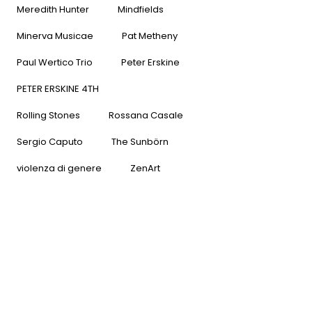
Meredith Hunter
Mindfields
Minerva Musicae
Pat Metheny
Paul Wertico Trio
Peter Erskine
PETER ERSKINE 4TH
Rolling Stones
Rossana Casale
Sergio Caputo
The Sunbörn
violenza di genere
ZenArt