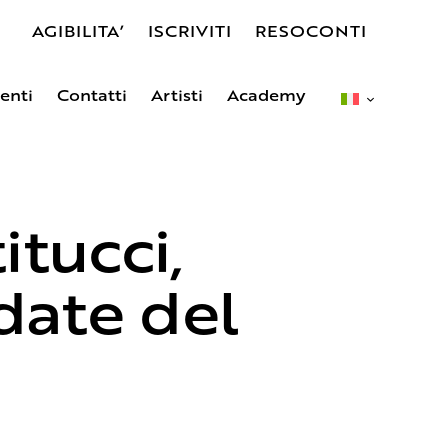
AGIBILITA’
ISCRIVITI
RESOCONTI
enti
Contatti
Artisti
Academy
s
Eventi
Contatti
Artisti
Academy
itucci,
 date del