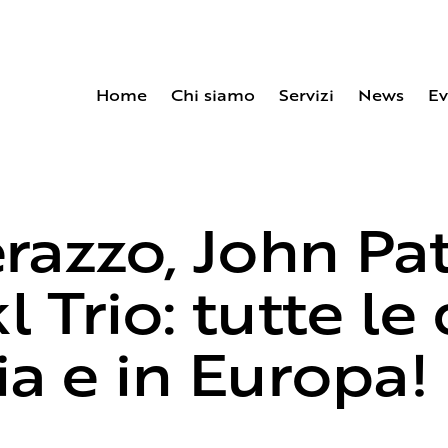
Home
Chi siamo
Servizi
News
Ev
Home
Chi siamo
Servizi
New
razzo, John Pat
 Trio: tutte le
lia e in Europa!