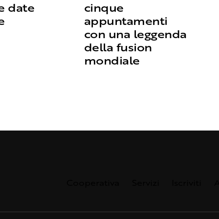
le date
cinque
e
appuntamenti
con una leggenda
della fusion
mondiale
Cooperativa
Servizi
Iscriviti
A