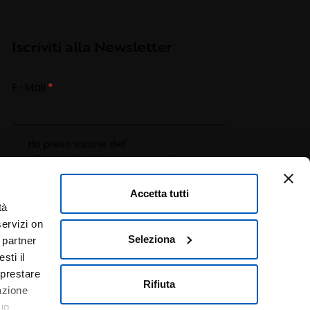
Iscriviti alla Newsletter
E-Mail
Ho preso visione dell'
Informativa Privacy
e presto il
consenso al trattamento dei dati.
Accetta tutti
tà
servizi on
Seleziona
i partner
sti il
 prestare
Rifiuta
gazione
uo