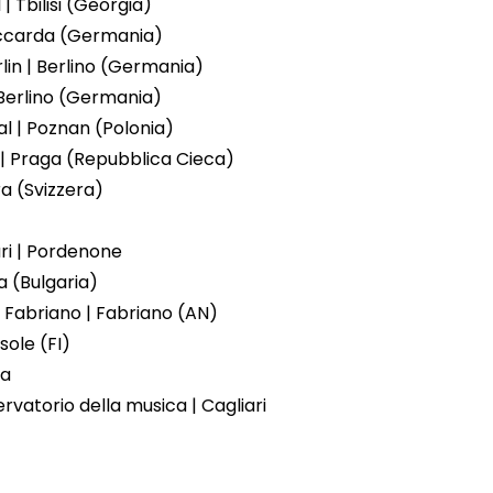
 | Tbilisi (Georgia)
toccarda (Germania)
lin | Berlino (Germania)
 Berlino (Germania)
l | Poznan (Polonia)
 | Praga (Repubblica Cieca)
a (Svizzera)
ari | Pordenone
ia (Bulgaria)
 Fabriano | Fabriano (AN)
sole (FI)
ma
rvatorio della musica | Cagliari