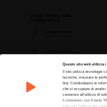
Coop Zenart Soc.
Cooperativa
info@zenart.it
+39 010 416928
Questo sito web utilizza i
+ 355 68 320 4284
Il sito utilizza tecnologie c
tecniche, misurare le perfo
Reg. Imprese Genova n°
line. Condividiamo le inform
che si occupano di analisi d
01825520990
consenso all'utilizzo di tut
REA 438520 –
Cap. soc. 8200€
il consenso; con il tasto "R
interamente versato (i.v)
solo con l'utilizzo dei coo