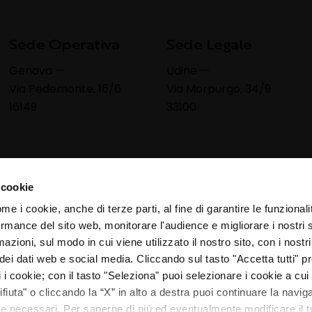
Sede Operativa
Sede Legale
Genova —
Udine —
Via Pedemonte, 16/6
Via Morpurgo, 34/9
16149
33100
 cookie
ome i cookie, anche di terze parti, al fine di garantire le funzionali
rmance del sito web, monitorare l'audience e migliorare i nostri 
azioni, sul modo in cui viene utilizzato il nostro sito, con i nostr
ei dati web e social media. Cliccando sul tasto "Accetta tutti" pre
ti i cookie; con il tasto "Seleziona" puoi selezionare i cookie a cui
ifiuta" o cliccando la “X” in alto a destra puoi continuare la navi
kie necessari. Per saperne di più ed eventualmente modificare il t