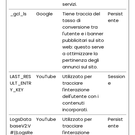
servizi.
_gcl_ls
Google
Tiene traccia del
Persist
tasso di
ente
conversione tra
l'utente e i banner
pubblicitari sul sito
web: questo serve
a ottimizzare la
pertinenza degli
annunci sul sito.
LAST_RES
YouTube
Utilizzato per
Session
ULT_ENTR
tracciare
e
Y_KEY
l'interazione
dell'utente con i
contenuti
incorporati.
LogsData
YouTube
Utilizzato per
Persist
baseV2:V
tracciare
ente
#||LogsRe
l'interazione