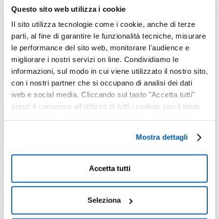
lettore video
Questo sito web utilizza i cookie
dell'utente usando
Il sito utilizza tecnologie come i cookie, anche di terze
il video YouTube
parti, al fine di garantire le funzionalità tecniche, misurare
incorporato
le performance del sito web, monitorare l'audience e
__Secure
YouTube
Utilizzato per
180
migliorare i nostri servizi on line. Condividiamo le
-YNID
tracciare
giorni
informazioni, sul modo in cui viene utilizzato il nostro sito,
l'interazione
con i nostri partner che si occupano di analisi dei dati
dell'utente con i
web e social media. Cliccando sul tasto "Accetta tutti"
contenuti
presti il consenso all'utilizzo di tutti i cookie; con il tasto
incorporati.
"Seleziona" puoi selezionare i cookie a cui prestare il
_ga
Google
Utilizzato per
2 anni
consenso; con il tasto "Rifiuta" o cliccando la “X” in alto a
inviare dati a
Mostra dettagli
destra puoi continuare la navigazione solo con l'utilizzo
Google Analytics in
dei cookie necessari. Per saperne di più ed
merito al
eventualmente modificare il tuo consenso, consulta
dispositivo e al
Accetta tutti
comportamento
l'Informativa su
Cookies
e
Privacy
. È possibile
dell'utente. Tiene
liberamente prestare, rifiutare o revocare il proprio
traccia dell'utente
consenso in qualsiasi momento, accedendo al pannello
Seleziona
su dispositivi e
Mostra Dettagli.