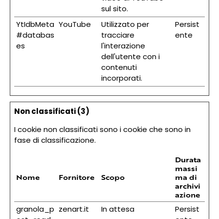
sul sito.
YtIdbMeta
YouTube
Utilizzato per
Persist
#databas
tracciare
ente
es
l'interazione
dell'utente con i
contenuti
incorporati.
Non classificati (3)
I cookie non classificati sono i cookie che sono in
fase di classificazione.
Durata
massi
Nome
Fornitore
Scopo
ma di
archivi
azione
granola_p
zenart.it
In attesa
Persist