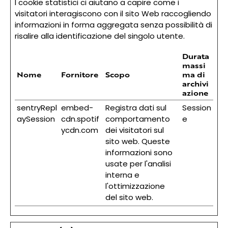
I cookie statistici ci aiutano a capire come i
visitatori interagiscono con il sito Web raccogliendo
informazioni in forma aggregata senza possibilità di
risalire alla identificazione del singolo utente.
Durata
massi
Nome
Fornitore
Scopo
ma di
archivi
azione
sentryRepl
embed-
Registra dati sul
Session
aySession
cdn.spotif
comportamento
e
ycdn.com
dei visitatori sul
sito web. Queste
informazioni sono
usate per l'analisi
interna e
l'ottimizzazione
del sito web.