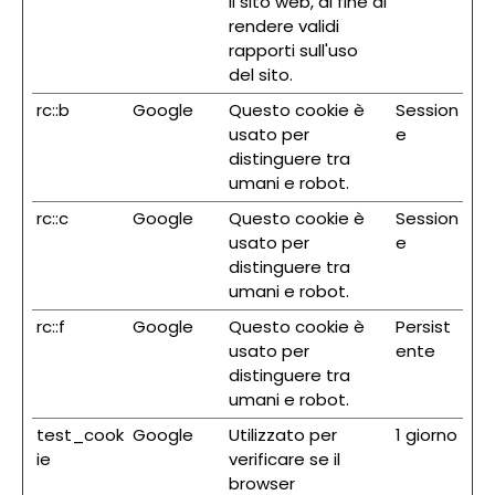
il sito web, al fine di
rendere validi
rapporti sull'uso
del sito.
rc::b
Google
Questo cookie è
Session
usato per
e
distinguere tra
umani e robot.
rc::c
Google
Questo cookie è
Session
usato per
e
distinguere tra
umani e robot.
rc::f
Google
Questo cookie è
Persist
usato per
ente
distinguere tra
umani e robot.
test_cook
Google
Utilizzato per
1 giorno
ie
verificare se il
browser