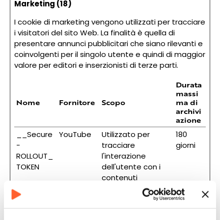
Marketing (18)
I cookie di marketing vengono utilizzati per tracciare
i visitatori del sito Web. La finalità è quella di
presentare annunci pubblicitari che siano rilevanti e
coinvolgenti per il singolo utente e quindi di maggior
valore per editori e inserzionisti di terze parti.
Durata
massi
Nome
Fornitore
Scopo
ma di
archivi
azione
__Secure
YouTube
Utilizzato per
180
-
tracciare
giorni
ROLLOUT_
l'interazione
TOKEN
dell'utente con i
contenuti
incorporati.
__Secure
YouTube
Memorizza le
Session
-YEC
preferenze del
e