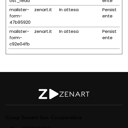
ost_read
ente
mailster-
zenart.it
In attesa
Persist
form-
ente
47b95920
mailster-
zenart.it
In attesa
Persist
form-
ente
c92e04fb
Coop Zenart Soc. Cooperativa
info@zenart.it