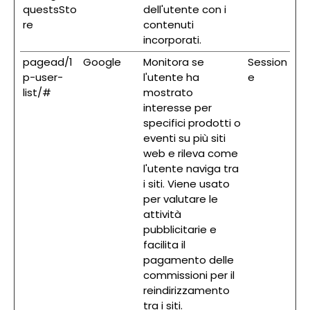
questsSto
dell'utente con i
re
contenuti
incorporati.
pagead/1
Google
Monitora se
Session
p-user-
l'utente ha
e
list/#
mostrato
interesse per
specifici prodotti o
eventi su più siti
web e rileva come
l'utente naviga tra
i siti. Viene usato
per valutare le
attività
pubblicitarie e
facilita il
pagamento delle
commissioni per il
reindirizzamento
tra i siti.