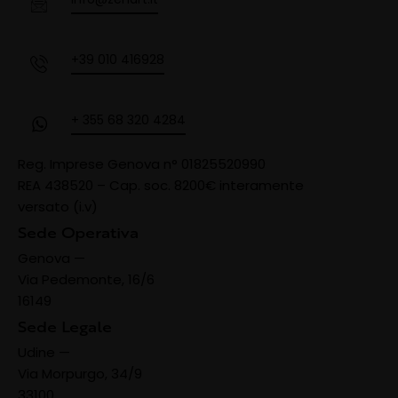
+39 010 416928
+ 355 68 320 4284
Reg. Imprese Genova n° 01825520990
REA 438520 –
Cap. soc. 8200€ interamente
versato (i.v)
Sede Operativa
Genova —
Via Pedemonte, 16/6
16149
Sede Legale
Udine —
Via Morpurgo, 34/9
33100