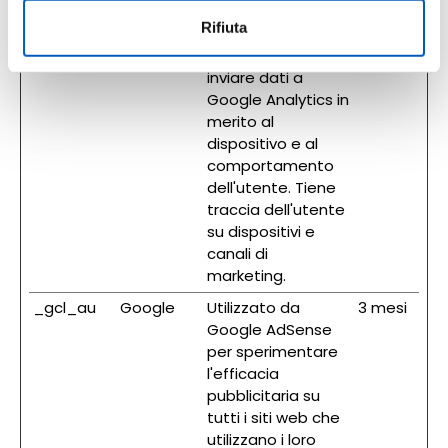
canali di
marketing.
Rifiuta
_ga_#
Google
Utilizzato per
2 anni
inviare dati a
Google Analytics in
merito al
dispositivo e al
comportamento
dell'utente. Tiene
traccia dell'utente
su dispositivi e
canali di
marketing.
_gcl_au
Google
Utilizzato da
3 mesi
Google AdSense
per sperimentare
l'efficacia
pubblicitaria su
tutti i siti web che
utilizzano i loro