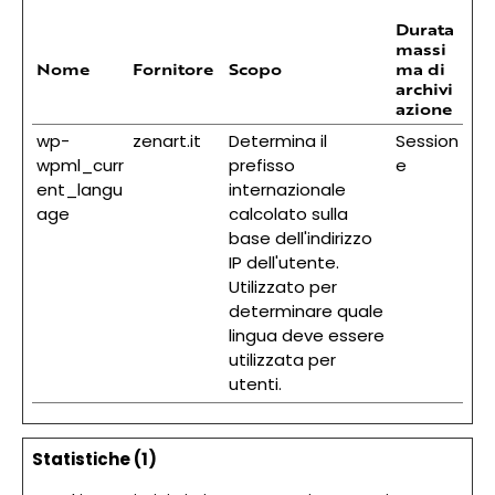
Durata
massi
Nome
Fornitore
Scopo
ma di
archivi
azione
wp-
zenart.it
Determina il
Session
wpml_curr
prefisso
e
ent_langu
internazionale
age
calcolato sulla
base dell'indirizzo
IP dell'utente.
Utilizzato per
determinare quale
lingua deve essere
utilizzata per
utenti.
Statistiche (1)