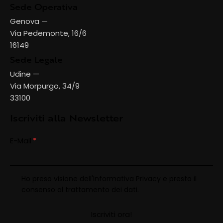
Sede Operativa
Genova —
Via Pedemonte, 16/6
16149
Sede Legale
Udine —
Via Morpurgo, 34/9
33100
Iscriviti alla Newsletter
E-Mail
Ho preso visione dell'
Informativa Privacy
e presto il
consenso al trattamento dei dati.