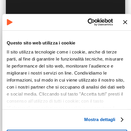
Questo sito web utilizza i cookie
Il sito utilizza tecnologie come i cookie, anche di terze
parti, al fine di garantire le funzionalità tecniche, misurare
le performance del sito web, monitorare l'audience e
migliorare i nostri servizi on line. Condividiamo le
informazioni, sul modo in cui viene utilizzato il nostro sito,
con i nostri partner che si occupano di analisi dei dati web
e social media. Cliccando sul tasto "Accetta tutti" presti il
consenso all'utilizzo di tutti i cookie; con il tasto
"Seleziona" puoi selezionare i cookie a cui prestare il
consenso; con il tasto "Rifiuta" o cliccando la “X” in alto a
Apri su Spotify
Mostra dettagli
destra puoi continuare la navigazione solo con l'utilizzo dei
cookie necessari. Per saperne di più ed eventualmente