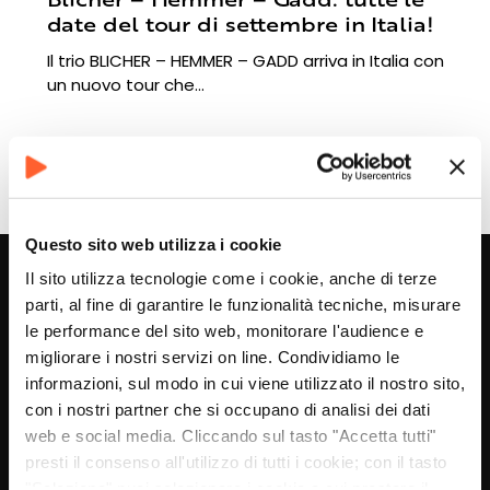
date del tour di settembre in Italia!
Il trio BLICHER – HEMMER – GADD arriva in Italia con
un nuovo tour che…
06/09/2023
Questo sito web utilizza i cookie
Il sito utilizza tecnologie come i cookie, anche di terze
parti, al fine di garantire le funzionalità tecniche, misurare
le performance del sito web, monitorare l'audience e
migliorare i nostri servizi on line. Condividiamo le
informazioni, sul modo in cui viene utilizzato il nostro sito,
Coop Zenart Soc. Cooperativa
con i nostri partner che si occupano di analisi dei dati
web e social media. Cliccando sul tasto "Accetta tutti"
info@zenart.it
presti il consenso all'utilizzo di tutti i cookie; con il tasto
"Seleziona" puoi selezionare i cookie a cui prestare il