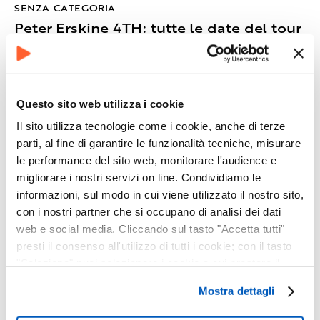
SENZA CATEGORIA
Peter Erskine 4TH: tutte le date del tour
a luglio e agosto 2023
Questo sito web utilizza i cookie
Il sito utilizza tecnologie come i cookie, anche di terze
parti, al fine di garantire le funzionalità tecniche, misurare
le performance del sito web, monitorare l'audience e
migliorare i nostri servizi on line. Condividiamo le
informazioni, sul modo in cui viene utilizzato il nostro sito,
con i nostri partner che si occupano di analisi dei dati
web e social media. Cliccando sul tasto "Accetta tutti"
presti il consenso all'utilizzo di tutti i cookie; con il tasto
"Seleziona" puoi selezionare i cookie a cui prestare il
consenso; con il tasto "Rifiuta" o cliccando la “X” in alto a
Mostra dettagli
destra puoi continuare la navigazione solo con l'utilizzo
SENZA CATEGORIA
dei cookie necessari. Per saperne di più ed