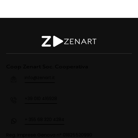
Coop Zenart Soc. Cooperativa
info@zenart.it
+39 010 416928
+ 355 68 320 4284
Reg. Imprese Genova n° 01825520990