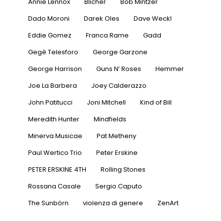
Annie Lennox
Blicher
Bob Mintzer
Dado Moroni
Darek Oles
Dave Weckl
Eddie Gomez
Franca Rame
Gadd
Gegè Telesforo
George Garzone
George Harrison
Guns N’ Roses
Hemmer
Joe La Barbera
Joey Calderazzo
John Patitucci
Joni Mitchell
Kind of Bill
Meredith Hunter
Mindfields
Minerva Musicae
Pat Metheny
Paul Wertico Trio
Peter Erskine
PETER ERSKINE 4TH
Rolling Stones
Rossana Casale
Sergio Caputo
The Sunbörn
violenza di genere
ZenArt