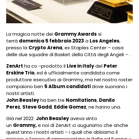
La magica notte dei
Grammy Awards
si
terrà
domenica 5 febbraio 2023
a
Los Angeles
,
presso la
Crypto
Arena
, ex Staples Center – casa
delle due squadre di Basket della Città degli Angeli – .
ZenArt
ha co -prodotto il
Live in Italy
del
Peter
Erskine Trio
, ed è ufficialmente candidata come
produttore esecutivo ai Grammy, ma nel nostro roster
compaiono ben
5 Album candidati
dove suonano i
nostri artisti.
John Beasley
ha ben tre
Nomitations
,
Danilo
Perez
,
Steve Gadd
,
Eddie Gomez
, ne hanno una.
Già nel 2022
John Beasley
aveva vinto
un
Grammy,
e noi di ZenArt ci auguriamo che anche
quest’anno i nostri artisti – i quali che abbiamo il
piacere e l’onore di rappresentare in Italia ed Europa –