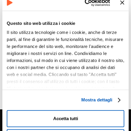
Precedente
Successivo
Ti potrebbe interessare
Questo sito web utilizza i cookie
Il sito utilizza tecnologie come i cookie, anche di terze
Ambassador
parti, al fine di garantire le funzionalità tecniche, misurare
Claudio Lauretta
le performance del sito web, monitorare l'audience e
Ambassador
migliorare i nostri servizi on line. Condividiamo le
Mattia Dalla Pozza
informazioni, sul modo in cui viene utilizzato il nostro sito,
Ambassador
con i nostri partner che si occupano di analisi dei dati
Luca Volpe
web e social media. Cliccando sul tasto "Accetta tutti"
presti il consenso all'utilizzo di tutti i cookie; con il tasto
Ambassador
Sergio Caputo
"Seleziona" puoi selezionare i cookie a cui prestare il
consenso; con il tasto "Rifiuta" o cliccando la “X” in alto a
Mostra dettagli
destra puoi continuare la navigazione solo con l'utilizzo
dei cookie necessari. Per saperne di più ed
eventualmente modificare il tuo consenso, consulta
Accetta tutti
l'Informativa su
Cookies
e
Privacy
. È possibile
liberamente prestare, rifiutare o revocare il proprio