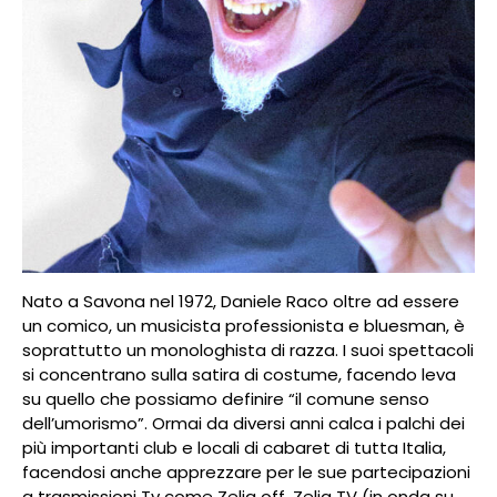
Nato a Savona nel 1972, Daniele Raco oltre ad essere
un comico, un musicista professionista e bluesman, è
soprattutto un monologhista di razza. I suoi spettacoli
si concentrano sulla satira di costume, facendo leva
su quello che possiamo definire “il comune senso
dell’umorismo”. Ormai da diversi anni calca i palchi dei
più importanti club e locali di cabaret di tutta Italia,
facendosi anche apprezzare per le sue partecipazioni
a trasmissioni Tv come Zelig off, Zelig TV (in onda su