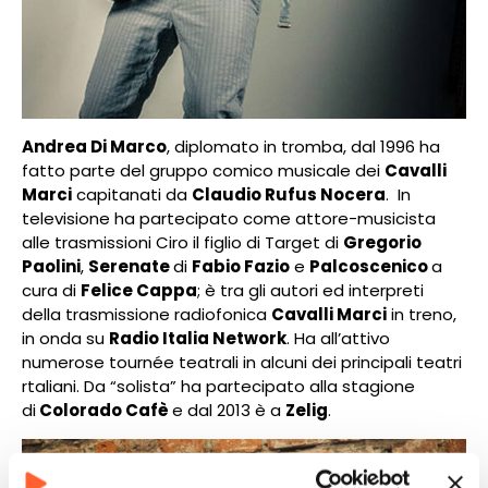
Andrea Di Marco
, diplomato in tromba, dal 1996 ha
fatto parte del gruppo comico musicale dei
Cavalli
Marci
capitanati da
Claudio Rufus Nocera
. In
televisione ha partecipato come attore-musicista
alle trasmissioni Ciro il figlio di Target di
Gregorio
Paolini
,
Serenate
di
Fabio Fazio
e
Palcoscenico
a
cura di
Felice Cappa
; è tra gli autori ed interpreti
della trasmissione radiofonica
Cavalli Marci
in treno,
in onda su
Radio Italia Network
. Ha all’attivo
numerose tournée teatrali in alcuni dei principali teatri
rtaliani. Da “solista” ha partecipato alla stagione
di
Colorado Cafè
e dal 2013 è a
Zelig
.