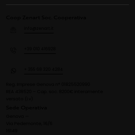
Coop Zenart Soc. Cooperativa
info@zenart.it
+39 010 416928
+ 355 68 320 4284
Reg. Imprese Genova n° 01825520990
REA 438520 –
Cap. soc. 8200€ interamente
versato (i.v)
Sede Operativa
Genova —
Via Pedemonte, 16/6
16149