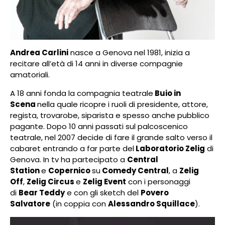
Andrea Carlini
nasce a Genova nel 1981, inizia a
recitare all’età di 14 anni in diverse compagnie
amatoriali.
A 18 anni fonda la compagnia teatrale
Buio in
Scena
nella quale ricopre i ruoli di presidente, attore,
regista, trovarobe, siparista e spesso anche pubblico
pagante. Dopo 10 anni passati sul palcoscenico
teatrale, nel 2007 decide di fare il grande salto verso il
cabaret entrando a far parte del
Laboratorio Zelig
di
Genova. In tv ha partecipato a
Central
Station
e
Copernico
su
Comedy Central
, a
Zelig
Off
,
Zelig Circus
e
Zelig Event
con i personaggi
di
Bear Teddy
e con gli sketch del
Povero
Salvatore
(in coppia con
Alessandro Squillace
).