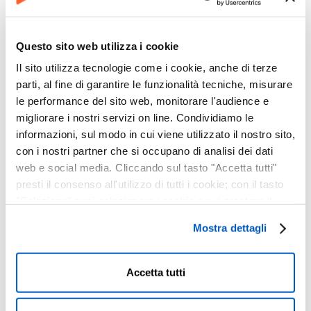
Questo sito web utilizza i cookie
Il sito utilizza tecnologie come i cookie, anche di terze
parti, al fine di garantire le funzionalità tecniche, misurare
le performance del sito web, monitorare l'audience e
migliorare i nostri servizi on line. Condividiamo le
informazioni, sul modo in cui viene utilizzato il nostro sito,
con i nostri partner che si occupano di analisi dei dati
web e social media. Cliccando sul tasto "Accetta tutti"
presti il consenso all'utilizzo di tutti i cookie; con il tasto
"Seleziona" puoi selezionare i cookie a cui prestare il
consenso; con il tasto "Rifiuta" o cliccando la “X” in alto a
Mostra dettagli
destra puoi continuare la navigazione solo con l'utilizzo
dei cookie necessari. Per saperne di più ed
eventualmente modificare il tuo consenso, consulta
Accetta tutti
Antonio Ornano
, nasce a La Spezia e si trasferisce a
l'Informativa su
Cookies
e
Privacy
. È possibile
Genova all’età di 10 anni. Dopo la maturità classica, si
liberamente prestare, rifiutare o revocare il proprio
laurea in giurisprudenza. Negli stessi anni coltiva la