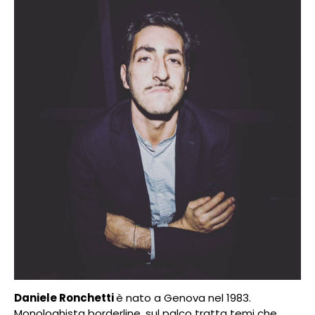
Daniele Ronchetti
è nato a Genova nel 1983.
Monologhista borderline, sul palco tratta temi che