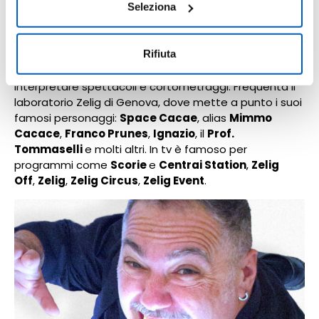
consenso in qualsiasi momento, accedendo al pannello
Seleziona
passione del teatro, frequentando un laboratorio; tra
un
Riccardo III
e altri spettacoli su
Pavese
ed
Allan
Mostra Dettagli.
Poe
, incontra quelli che diventeranno amici e
Rifiuta
compagni di scorribande. Con loro fonderà una
compagnia teatrale e comincerà a produrre ed
interpretare spettacoli e cortometraggi. Frequenta il
laboratorio Zelig di Genova, dove mette a punto i suoi
famosi personaggi:
Space Cacae
, alias
Mimmo
Cacace
,
Franco Prunes
,
Ignazio
, il
Prof.
Tommaselli
e molti altri. In tv è famoso per
programmi come
Scorie
e
Centrai Station
,
Zelig
Off
,
Zelig
,
Zelig Circus
,
Zelig Event
.