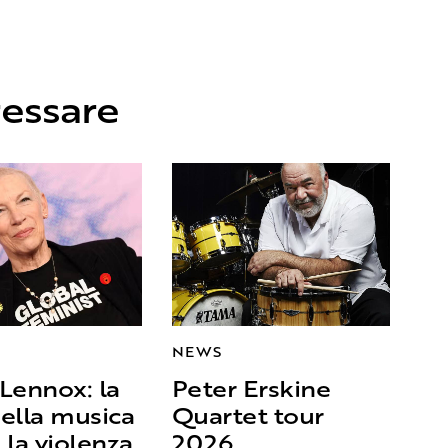
ressare
NEWS
Lennox: la
Peter Erskine
ella musica
Quartet tour
 la violenza
2026