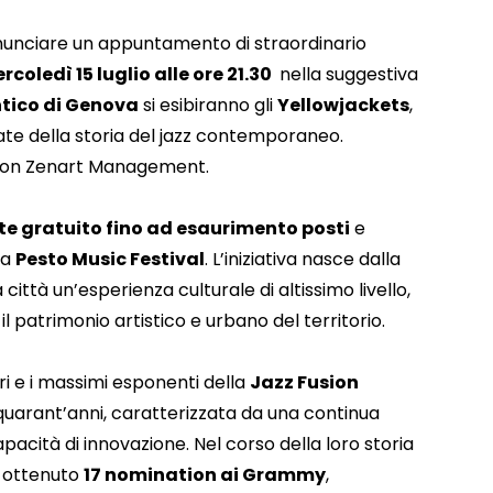
nunciare un appuntamento di straordinario
rcoledì 15 luglio alle ore 21.30
nella suggestiva
ntico di Genova
si esibiranno gli
Yellowjackets
,
rate della storia del jazz contemporaneo.
 con Zenart Management.
e gratuito fino ad esaurimento posti
e
na
Pesto Music Festival
. L’iniziativa nasce dalla
 città un’esperienza culturale di altissimo livello,
il patrimonio artistico e urbano del territorio.
ieri e i massimi esponenti della
Jazz Fusion
 quarant’anni, caratterizzata da una continua
pacità di innovazione. Nel corso della loro storia
 ottenuto
17 nomination ai Grammy
,