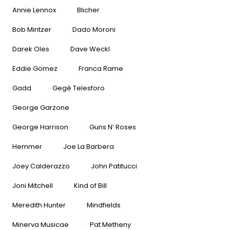
Annie Lennox
Blicher
Bob Mintzer
Dado Moroni
Darek Oles
Dave Weckl
Eddie Gomez
Franca Rame
Gadd
Gegè Telesforo
George Garzone
George Harrison
Guns N’ Roses
Hemmer
Joe La Barbera
Joey Calderazzo
John Patitucci
Joni Mitchell
Kind of Bill
Meredith Hunter
Mindfields
Minerva Musicae
Pat Metheny