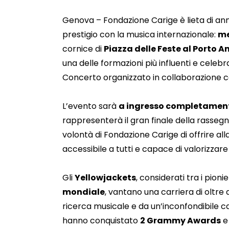
Genova – Fondazione Carige è lieta di an
prestigio con la musica internazionale:
me
cornice di
Piazza delle Feste al Porto A
una delle formazioni più influenti e celeb
Concerto organizzato in collaborazione
L’evento sarà
a ingresso completament
rappresenterà il gran finale della rasseg
volontà di Fondazione Carige di offrire alla
accessibile a tutti e capace di valorizzare 
Gli
Yellowjackets
, considerati tra i pion
mondiale
, vantano una carriera di oltre
ricerca musicale e da un’inconfondibile ca
hanno conquistato
2 Grammy Awards
e