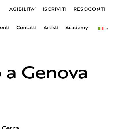
AGIBILITA’
ISCRIVITI
RESOCONTI
enti
Contatti
Artisti
Academy
s
Eventi
Contatti
Artisti
Academy
o a Genova
!
Cerca