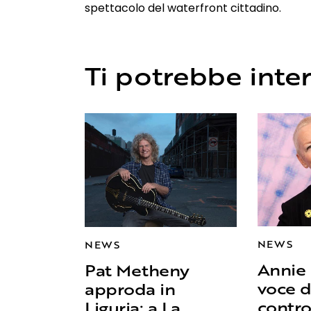
spettacolo del waterfront cittadino.
Ti potrebbe inte
NEWS
NEWS
Annie 
Pat Metheny
voce d
approda in
contro
Liguria: a La