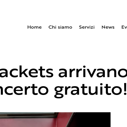
Home
Chi siamo
Servizi
News
Ev
Home
Chi siamo
Servizi
New
jackets arrivan
certo gratuito