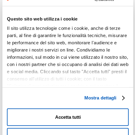
Giardino Scotto
Lungarno Leonardo Fibonacci,
2, 56125 Pisa PI, Pisa, Italy
Questo sito web utilizza i cookie
VEN
Il sito utilizza tecnologie come i cookie, anche di terze
31
parti, al fine di garantire le funzionalità tecniche, misurare
le performance del sito web, monitorare l'audience e
migliorare i nostri servizi on line. Condividiamo le
informazioni, sul modo in cui viene utilizzato il nostro sito,
con i nostri partner che si occupano di analisi dei dati web
e social media. Cliccando sul tasto "Accetta tutti" presti il
consenso all'utilizzo di tutti i cookie; con il tasto
"Seleziona" puoi selezionare i cookie a cui prestare il
consenso; con il tasto "Rifiuta" o cliccando la “X” in alto a
Mostra dettagli
destra puoi continuare la navigazione solo con l'utilizzo
Luglio 31 @ 21:30
-
22:30
dei cookie necessari. Per saperne di più ed
Al di Meola | Piazza Castello |
Sessa Aurunca (CE)
eventualmente modificare il tuo consenso, consulta
Accetta tutti
l'Informativa su
Cookies
e
Privacy
. È possibile
Piazza Castello
Piazza Castello, Sessa Aurunca,
liberamente prestare, rifiutare o revocare il proprio
Italia, Italy