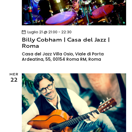
r
N
d
c
a
a
t
a
v
a
i
e
.
Luglio 21 @ 21:00
-
22:30
g
v
Billy Cobham | Casa del Jazz |
a
i
Roma
z
s
Casa del Jazz
Villa Osio, Viale di Porta
i
t
Ardeatina, 55, 00154 Roma RM, Roma
o
e
n
N
MER
e
22
a
v
i
g
a
z
i