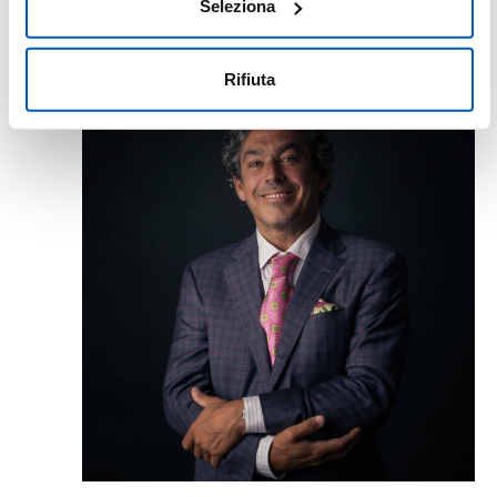
consenso in qualsiasi momento, accedendo al pannello
Seleziona
Mostra Dettagli.
Agosto 2026
Rifiuta
DOM
2