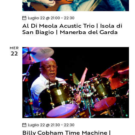
o
n
e
Luglio 22 @ 21:00
-
22:30
Al Di Meola Acustic Trio | Isola di
San Biagio | Manerba del Garda
MER
22
Luglio 22 @ 21:30
-
22:30
Billy Cobham Time Machine |