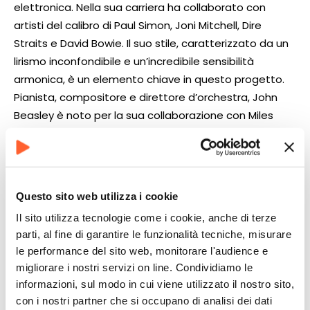
elettronica. Nella sua carriera ha collaborato con
artisti del calibro di Paul Simon, Joni Mitchell, Dire
Straits e David Bowie. Il suo stile, caratterizzato da un
lirismo inconfondibile e un’incredibile sensibilità
armonica, è un elemento chiave in questo progetto.
Pianista, compositore e direttore d’orchestra, John
Beasley è noto per la sua collaborazione con Miles
Davis e per essere l’ideatore della MONK’estra,
l’acclamata big band dedicata a
Thelonious Monk. Artista versatile e innovativo, ha
lavorato con artisti come Freddie Hubbard, Dianne
Questo sito web utilizza i cookie
Reeves, Chaka Khan e Steely Dan.
Il sito utilizza tecnologie come i cookie, anche di terze
Uno dei sassofonisti più richiesti della scena jazz e
parti, al fine di garantire le funzionalità tecniche, misurare
pop, Bob Sheppard ha condiviso il palco e lo studio
le performance del sito web, monitorare l'audience e
con artisti del calibro di Chick Corea, Herbie Hancock,
migliorare i nostri servizi on line. Condividiamo le
Stevie Wonder, Joni Mitchell e Steely Dan.
informazioni, sul modo in cui viene utilizzato il nostro sito,
Figlio d’arte – suo padre è il mitico Jimmy Garrison,
con i nostri partner che si occupano di analisi dei dati