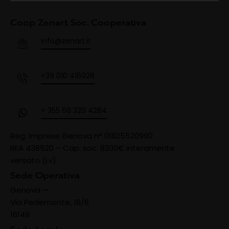
Coop Zenart Soc. Cooperativa
info@zenart.it
+39 010 416928
+ 355 68 320 4284
Reg. Imprese Genova n° 01825520990
REA 438520 –
Cap. soc. 8200€ interamente
versato (i.v)
Sede Operativa
Genova —
Via Pedemonte, 16/6
16149