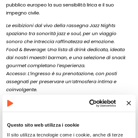
pubblico europeo la sua sensibilità lirica e il suo
impegno civile.
Le esibizioni dal vivo della rassegna Jazz Nights
spaziano tra sonorità jazz e soul, per un viaggio
sonoro che intreccia raffinatezza ed emozione.
Food & Beverage: Una lista di drink dedicata, ideata
dai nostri maestri barman, e una selezione di snack
gourmet completano l’esperienza.
Accesso: L’ingresso è su prenotazione, con posti
assegnati per preservare un’atmosfera intima e
coinvolgente.
DOPPIO SET: alle ore 21.00 e alle ore 22.15
PER PRENOTARE CLICCA QUI
Questo sito web utilizza i cookie
Visita il sito per avere maggiori informazioni
Il sito utilizza tecnologie come i cookie, anche di terze