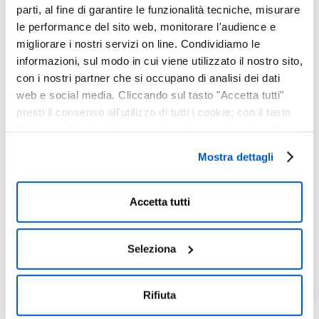
parti, al fine di garantire le funzionalità tecniche, misurare
Salva nel tuo calendario
le performance del sito web, monitorare l'audience e
migliorare i nostri servizi on line. Condividiamo le
Dettagli
informazioni, sul modo in cui viene utilizzato il nostro sito,
con i nostri partner che si occupano di analisi dei dati
Data:
Dicembre 26, 2025
web e social media. Cliccando sul tasto "Accetta tutti"
presti il consenso all'utilizzo di tutti i cookie; con il tasto
Ora:
21:00 - 22:45
"Seleziona" puoi selezionare i cookie a cui prestare il
consenso; con il tasto "Rifiuta" o cliccando la “X” in alto a
Sito web:
Mostra dettagli
https://www.villadeste.com/it/eventi/jazz-nights-
destra puoi continuare la navigazione solo con l'utilizzo
a-villa-deste?
dei cookie necessari. Per saperne di più ed
_gl=1*yo0vf4*_up*MQ..*_gs*MQ..*_ga*ODMxNTQxO
eventualmente modificare il tuo consenso, consulta
Accetta tutti
TMyLjE3NjA5NjkwMDQ.*_ga_V7WYQTXCTJ*czE3NjA5
l'Informativa su
Cookies
e
Privacy
. È possibile
NjkwMDMkbzEkZzEkdDE3NjA5NjkwNDEkajIyJGwwJGgy
NTAzMDgxNzc.&gclid=CjwKCAjwu9fHBhAWEiwAzGR
liberamente prestare, rifiutare o revocare il proprio
C_0dm2wqYaoUYgj3skzjl5r37WxE30Z8kB79zN7_Lp_
consenso in qualsiasi momento, accedendo al pannello
Seleziona
1ygL5lJQ5hBBoCs7QQAvD_BwE&gbraid=0AAAAApRL
Mostra Dettagli.
2rSKzJ2-SJQcjNpxTRMU4sQJy
Rifiuta