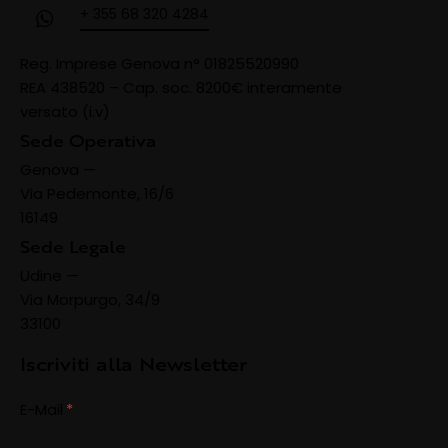
+ 355 68 320 4284
Reg. Imprese Genova n° 01825520990
REA 438520 –
Cap. soc. 8200€ interamente
versato (i.v)
Sede Operativa
Genova —
Via Pedemonte, 16/6
16149
Sede Legale
Udine —
Via Morpurgo, 34/9
33100
Iscriviti alla Newsletter
E-Mail