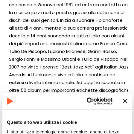
che nasce a Genova nel 1962 ed entra in contatto con
la musica jazz molto presto, grazie alla collezione di
dischi dei suoi genitori. Inizia a suonare il pianoforte
all’età di 4 anni, mentre la sua carriera professionistica
decolla a 14 anni, suonando in tutta Italia con alcuni
dei più importanti musicisti italiani come Franco Cerri,
Tullio De Piscopo, Luciano Milanese, Gianni Basso,
Sergio Fanni e Massimo Urbani e Tullio de Piscopo. Nel
2007 ha vinto il premio “Best Jazz Act” agli Italian Jazz
Awards. Attualmente vive in Italia e continua ad
esibirsi a livello internazionale. Ad oggi ha suonato in
oltre 50 album per importanti etichette discografiche,
tra cui Sony Concorde, Contemporary Telarc Mons,
TCB Record e Enja.
Questo sito web utilizza i cookie
ACQUISTA I BIGLIETTI
Il sito utilizza tecnologie come i cookie, anche di terze