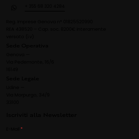
+ 355 68 320 4284
Reg. Imprese Genova n° 01825520990
REA 438520 –
Cap. soc. 8200€ interamente
versato (i.v)
Sede Operativa
Genova —
Via Pedemonte, 16/6
16149
Sede Legale
Udine —
Via Morpurgo, 34/9
33100
Iscriviti alla Newsletter
E-Mail