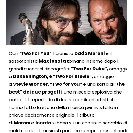
Con “
Two For You
” il pianista
Dado Moroni
e il
sassofonista
Max Ionata
tornano insieme dopo i
grandi successi discografici
“Two For Duke”,
omaggio
a
Duke Ellington, e “Two For Stevie”,
omaggio
a
Stevie Wonder. “Two for you”
è una sorta di “
the
best” dei due progetti
, una miscela esplosiva che
parte dal repertorio di due straordinari artisti che
hanno fatto la storia della musica per rivisitarlo in
chiave decisamente originale. Il tributo
di
Moroni
e
Ionata
si basa su un continuo scambio di
ruoli tra i due. I musicisti partono sempre presentando