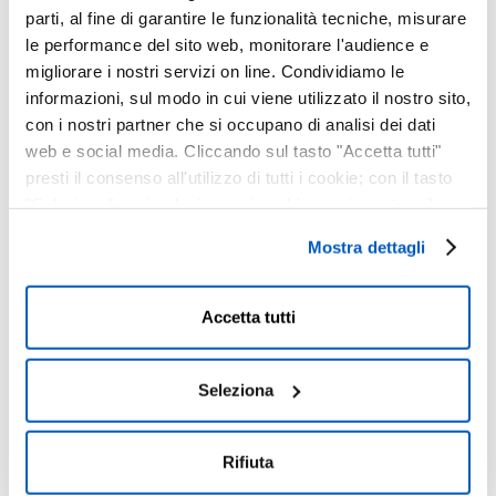
parti, al fine di garantire le funzionalità tecniche, misurare
le performance del sito web, monitorare l'audience e
migliorare i nostri servizi on line. Condividiamo le
informazioni, sul modo in cui viene utilizzato il nostro sito,
con i nostri partner che si occupano di analisi dei dati
Salva nel tuo calendario
web e social media. Cliccando sul tasto "Accetta tutti"
presti il consenso all'utilizzo di tutti i cookie; con il tasto
"Seleziona" puoi selezionare i cookie a cui prestare il
Dettagli
consenso; con il tasto "Rifiuta" o cliccando la “X” in alto a
Mostra dettagli
Data:
destra puoi continuare la navigazione solo con l'utilizzo
Settembre 12, 2025
dei cookie necessari. Per saperne di più ed
Ora:
eventualmente modificare il tuo consenso, consulta
Accetta tutti
20:30 - 22:00
l'Informativa su
Cookies
e
Privacy
. È possibile
Sito web:
liberamente prestare, rifiutare o revocare il proprio
https://www.mailticket.it/evento/48686/dado-
consenso in qualsiasi momento, accedendo al pannello
Seleziona
moroni-max-ionata
Mostra Dettagli.
Rifiuta