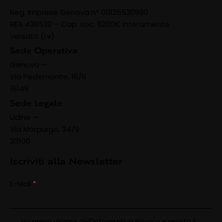
Reg. Imprese Genova n° 01825520990
REA 438520 –
Cap. soc. 8200€ interamente
versato (i.v)
Sede Operativa
Genova —
Via Pedemonte, 16/6
16149
Sede Legale
Udine —
Via Morpurgo, 34/9
33100
Iscriviti alla Newsletter
E-Mail
Ho preso visione dell'
Informativa Privacy
e presto il