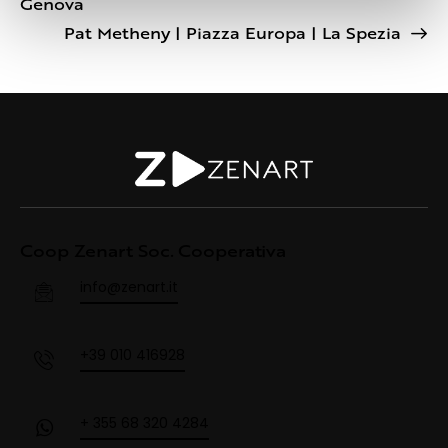
Genova
Pat Metheny | Piazza Europa | La Spezia
Coop Zenart Soc. Cooperativa
info@zenart.it
+39 010 416928
+ 355 68 320 4284