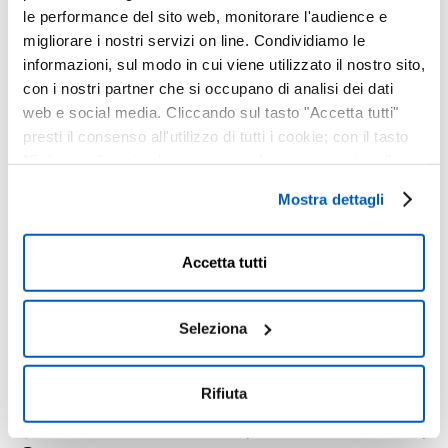
le performance del sito web, monitorare l'audience e
migliorare i nostri servizi on line. Condividiamo le
informazioni, sul modo in cui viene utilizzato il nostro sito,
con i nostri partner che si occupano di analisi dei dati
web e social media. Cliccando sul tasto "Accetta tutti"
presti il consenso all'utilizzo di tutti i cookie; con il tasto
"Seleziona" puoi selezionare i cookie a cui prestare il
consenso; con il tasto "Rifiuta" o cliccando la “X” in alto a
Mostra dettagli
Luogo
destra puoi continuare la navigazione solo con l'utilizzo
dei cookie necessari. Per saperne di più ed
Cavallerizza
eventualmente modificare il tuo consenso, consulta
Accetta tutti
V. Ada Rossi, 1, 33100 Udine UD
l'Informativa su
Cookies
e
Privacy
. È possibile
Udine
,
Italia
33100
Italy
liberamente prestare, rifiutare o revocare il proprio
+ Google Maps
consenso in qualsiasi momento, accedendo al pannello
Seleziona
Visualizza il sito del Luogo
Mostra Dettagli.
Rifiuta
Bollani – Moroni – Rea | Teatro Carlo Felice |